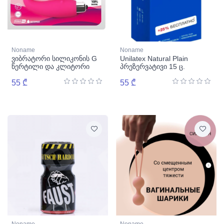
Noname
Noname
ვიბრატორი სილიკონის G
Unilatex Natural Plain
წერტილი და კლიტორი
პრეზერვატივი 15 ც.
გნახავთ 7-სიჩქარიანი
სილიკონის თითი
55 ₾
55 ₾