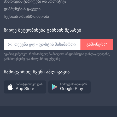
მიწოდების ტარიფები და პოლიტიკა
დაბრუნება & გაცვლა
ჩვენთან თანამშრომლობა
მიიღე შეტყობინება გახსნის შესახებ
გამოწერა*
*გამოგვიწერეთ, რომ პირველმა მიიღოთ ინფორმაცია ფასდაკლებებზე,
განახლებებზე და ახალ პროდუქტებზე
ჩამოტვირთე ჩვენი აპლიკაცია
ჩამოტვირთეთ დან
ჩამოტვირთეთ დან
App Store
Google Play