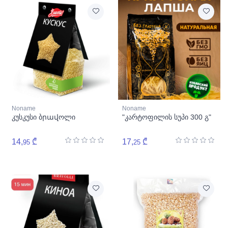
Noname
Noname
კუსკუსი ბրավოლი
"კარტოფილის სუპი 300 გ"
14,
₾
17,
₾
95
25