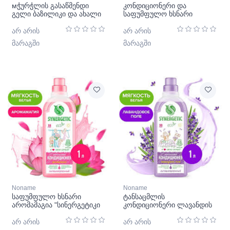
мჭურჭლის გასაწმენდი
კონდიციონერი და
გელი ბაზილიკი და ახალი
საფუმფულო ხსნარი
პიტნა სინერგეტიკული
რბილი ირისი და გრანატი
"სინერგეტიკი"
არ არის
არ არის
მარაგში
მარაგში
Noname
Noname
საფუმფულო ხსნარი
ტანსაცმლის
არომამაგია "სინერგეტიკი
კონდიციონერი ლავანდის
მინდორი სინერგეტიკი
არ არის
არ არის