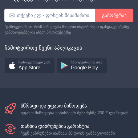
გამოწერა*
*გამოგვიწერეთ, რომ პირველმა მიიღოთ ინფორმაცია ფასდაკლებებზე,
განახლებებზე და ახალ პროდუქტებზე
ჩამოტვირთე ჩვენი აპლიკაცია
ჩამოტვირთეთ დან
ჩამოტვირთეთ დან
App Store
Google Play
სწრაფი და უფასო მიწოდება
უფასო მიწოდება ნებისმიერ შენაძენზე
200 ₾
ლარიდან
თანხის დაბრუნების გარანტია
ჩვენ ვაბრუნებთ თანხას 30 დღის განმავლობაში