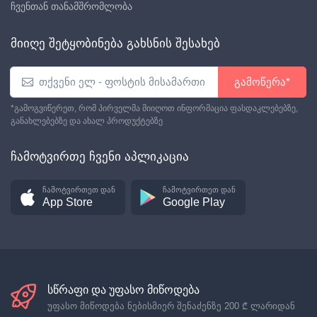
ჩვენთან თანამშრომლობა
მიიღე შეტყობინება გახსნის შესახებ
გამოწერა*
*გამოგვიწერეთ, რომ პირველმა მიიღოთ ინფორმაცია ფასდაკლებებზე,
განახლებებზე და ახალ პროდუქტებზე
ჩამოტვირთე ჩვენი აპლიკაცია
ჩამოტვირთეთ დან
ჩამოტვირთეთ დან
App Store
Google Play
სწრაფი და უფასო მიწოდება
უფასო მიწოდება ნებისმიერ შენაძენზე
200 ₾
ლარიდან