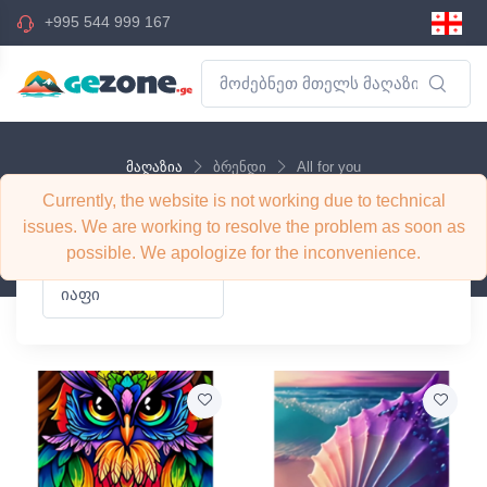
+995 544 999 167
მაღაზია
ბრენდი
All for you
Currently, the website is not working due to technical
ბრენდი: All for you
issues. We are working to resolve the problem as soon as
possible. We apologize for the inconvenience.