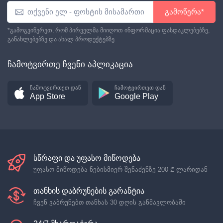
გამოწერა*
*გამოგვიწერეთ, რომ პირველმა მიიღოთ ინფორმაცია ფასდაკლებებზე,
განახლებებზე და ახალ პროდუქტებზე
ჩამოტვირთე ჩვენი აპლიკაცია
ჩამოტვირთეთ დან
ჩამოტვირთეთ დან
App Store
Google Play
სწრაფი და უფასო მიწოდება
უფასო მიწოდება ნებისმიერ შენაძენზე
200 ₾
ლარიდან
თანხის დაბრუნების გარანტია
ჩვენ ვაბრუნებთ თანხას 30 დღის განმავლობაში