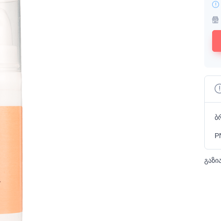
ბ
P
გაზი