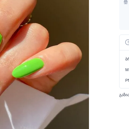
ბ
M
P
გაზი