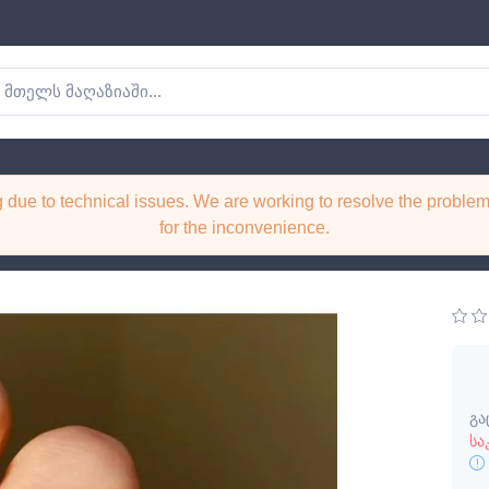
No388
ng due to technical issues. We are working to resolve the probl
for the inconvenience.
გა
სა