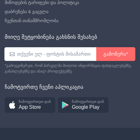
მიწოდების ტარიფები და პოლიტიკა
დაბრუნება & გაცვლა
ჩვენთან თანამშრომლობა
მიიღე შეტყობინება გახსნის შესახებ
გამოწერა*
*გამოგვიწერეთ, რომ პირველმა მიიღოთ ინფორმაცია ფასდაკლებებზე,
განახლებებზე და ახალ პროდუქტებზე
ჩამოტვირთე ჩვენი აპლიკაცია
ჩამოტვირთეთ დან
ჩამოტვირთეთ დან
App Store
Google Play