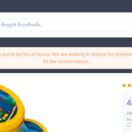
თამაში
ng due to technical issues. We are working to resolve the probl
for the inconvenience.
4
გა
სა