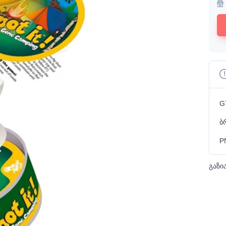
G
ბ
P
გაზი