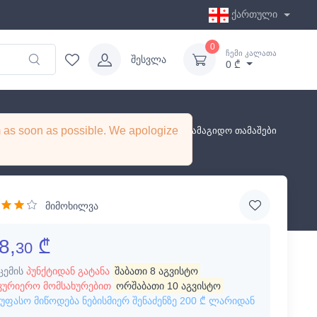
ქართული
0
ჩემი კალათა
შესვლა
0 ₾
em as soon as possible. We apologize
ჰობი და გართობა
სამაგიდო თამაშები
მიმოხილვა
8,
₾
30
ცემის
პუნქტიდან გატანა
შაბათი 8 აგვისტო
კურიერო მომსახურებით
ორშაბათი 10 აგვისტო
უფასო მიწოდება ნებისმიერ შენაძენზე
200 ₾
ლარიდან