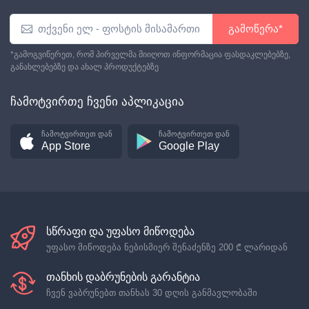
გამოწერა*
*გამოგვიწერეთ, რომ პირველმა მიიღოთ ინფორმაცია ფასდაკლებებზე,
განახლებებზე და ახალ პროდუქტებზე
ჩამოტვირთე ჩვენი აპლიკაცია
ჩამოტვირთეთ დან
ჩამოტვირთეთ დან
App Store
Google Play
სწრაფი და უფასო მიწოდება
უფასო მიწოდება ნებისმიერ შენაძენზე
200 ₾
ლარიდან
თანხის დაბრუნების გარანტია
ჩვენ ვაბრუნებთ თანხას 30 დღის განმავლობაში