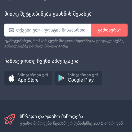
მიიღე შეტყობინება გახსნის შესახებ
გამოწერა*
*გამოგვიწერეთ, რომ პირველმა მიიღოთ ინფორმაცია ფასდაკლებებზე,
განახლებებზე და ახალ პროდუქტებზე
ჩამოტვირთე ჩვენი აპლიკაცია
ჩამოტვირთეთ დან
ჩამოტვირთეთ დან
App Store
Google Play
სწრაფი და უფასო მიწოდება
უფასო მიწოდება ნებისმიერ შენაძენზე
200 ₾
ლარიდან